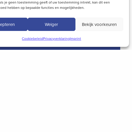
ls je geen toestemming geeft of uw toestemming intrekt, kan dit een
vloed hebben op bepaalde functies en mogelijkheden.
epteren
Weiger
Bekijk voorkeuren
Cookiebeleid
Privacyverklaring
Imprint
act
@patentwerk.nl
0)73 691 13 50
naplein 4
 BC ‘s-Hertogenbosch