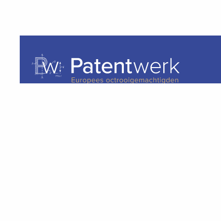
Bij Patentwerk weet je met wie je zaken doet. We g
beste resultaat met een persoonlijke touch, zonder
professionaliteit uit het oog te verliezen.
KVK-nr: 17107940
BTW-nr: NL807708926B01