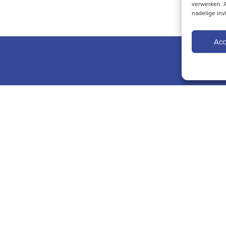
verwerken. A
nadelige in
Acc
aan voor het
Over Patentwerk
Cont
 onze
Algemene voorwaarden
info
Privacyverklaring
+31 (
Disclaimer
Julia
5211