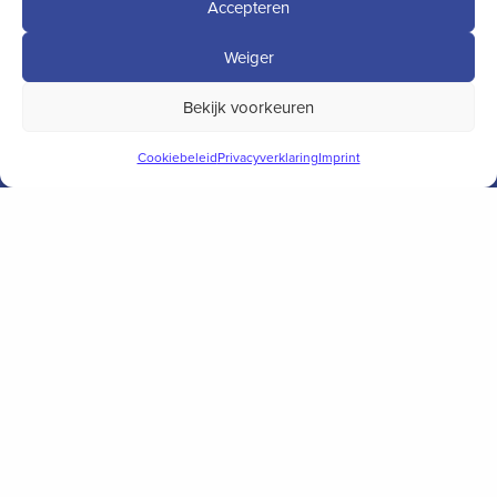
BTW-nr: NL807708926B01
Accepteren
Weiger
Bekijk voorkeuren
Cookiebeleid
Privacyverklaring
Imprint
Member of the House of IP
Over Patentwerk
Algemene voorwaarden
Privacyverklaring