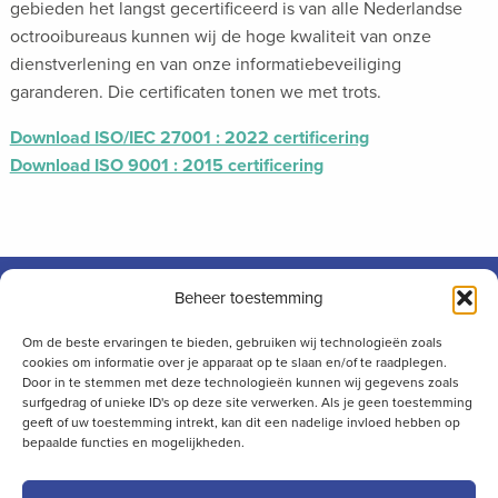
gebieden het langst gecertificeerd is van alle Nederlandse
octrooibureaus kunnen wij de hoge kwaliteit van onze
dienstverlening en van onze informatiebeveiliging
garanderen. Die certificaten tonen we met trots.
Download ISO/IEC 27001 : 2022 certificering
Download ISO 9001 : 2015 certificering
Beheer toestemming
Om de beste ervaringen te bieden, gebruiken wij technologieën zoals
cookies om informatie over je apparaat op te slaan en/of te raadplegen.
Door in te stemmen met deze technologieën kunnen wij gegevens zoals
Bij Patentwerk weet je met wie je zaken doet. We gaan voor het beste
surfgedrag of unieke ID's op deze site verwerken. Als je geen toestemming
resultaat met een persoonlijke touch, zonder onze professionaliteit uit
geeft of uw toestemming intrekt, kan dit een nadelige invloed hebben op
het oog te verliezen.
bepaalde functies en mogelijkheden.
KVK-nr: 17107940