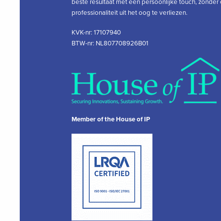
beste resultaat met een persoonlijke touch, zonder
professionaliteit uit het oog te verliezen.
KVK-nr: 17107940
BTW-nr: NL807708926B01
Member of the House of IP