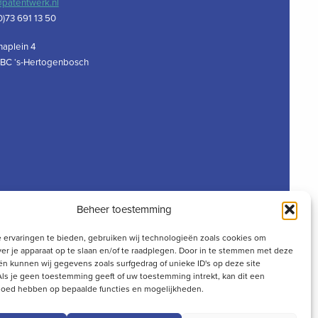
@patentwerk.nl
0)73 691 13 50
naplein 4
 BC ‘s-Hertogenbosch
Beheer toestemming
 ervaringen te bieden, gebruiken wij technologieën zoals cookies om
ver je apparaat op te slaan en/of te raadplegen. Door in te stemmen met deze
n kunnen wij gegevens zoals surfgedrag of unieke ID's op deze site
ls je geen toestemming geeft of uw toestemming intrekt, kan dit een
vloed hebben op bepaalde functies en mogelijkheden.