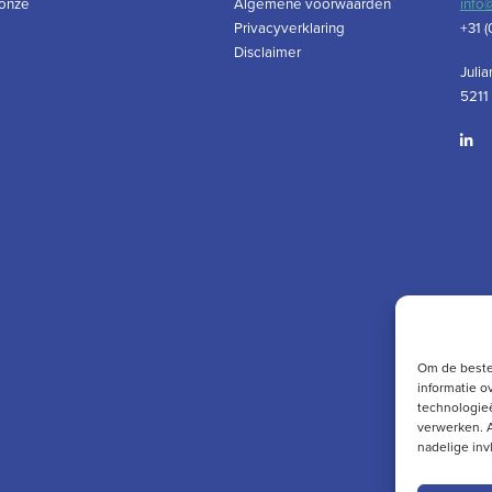
 onze
Algemene voorwaarden
info
Privacyverklaring
+31 (
Disclaimer
Julia
5211
Om de beste
informatie o
technologieë
verwerken. A
nadelige in