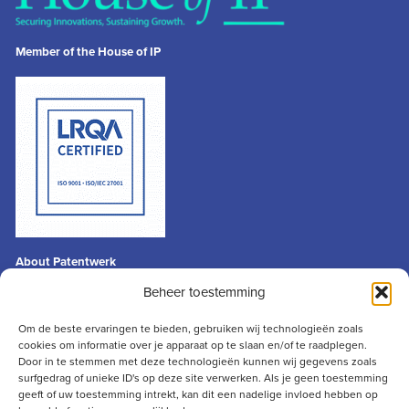
Member of the House of IP
About Patentwerk
General terms & conditions
Beheer toestemming
Privacy statement
Disclaimer
Om de beste ervaringen te bieden, gebruiken wij technologieën zoals
cookies om informatie over je apparaat op te slaan en/of te raadplegen.
Contact
Door in te stemmen met deze technologieën kunnen wij gegevens zoals
info@patentwerk.nl
surfgedrag of unieke ID's op deze site verwerken. Als je geen toestemming
geeft of uw toestemming intrekt, kan dit een nadelige invloed hebben op
+31 (0)73 691 13 50