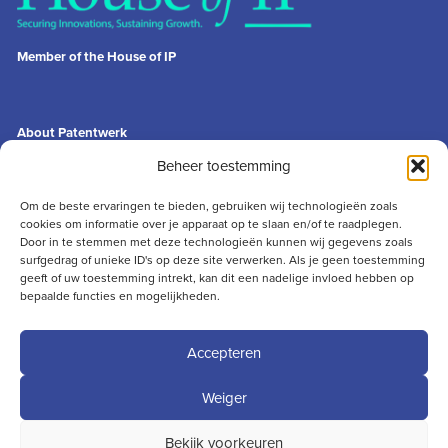
Member of the House of IP
About Patentwerk
General terms & conditions
Beheer toestemming
Privacy statement
Disclaimer
Om de beste ervaringen te bieden, gebruiken wij technologieën zoals
cookies om informatie over je apparaat op te slaan en/of te raadplegen.
Contact
Door in te stemmen met deze technologieën kunnen wij gegevens zoals
info@patentwerk.nl
surfgedrag of unieke ID's op deze site verwerken. Als je geen toestemming
geeft of uw toestemming intrekt, kan dit een nadelige invloed hebben op
+31 (0)73 691 13 50
bepaalde functies en mogelijkheden.
Julianaplein 4
5211 BC ‘s-Hertogenbosch
Accepteren
Weiger
Bekijk voorkeuren