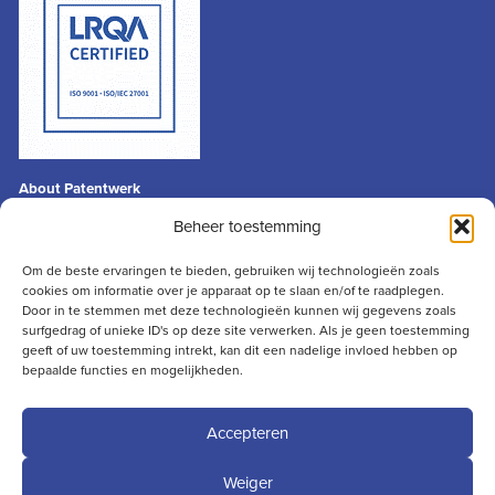
About Patentwerk
General terms & conditions
Beheer toestemming
Privacy statement
Disclaimer
Om de beste ervaringen te bieden, gebruiken wij technologieën zoals
cookies om informatie over je apparaat op te slaan en/of te raadplegen.
Contact
Door in te stemmen met deze technologieën kunnen wij gegevens zoals
info@patentwerk.nl
surfgedrag of unieke ID's op deze site verwerken. Als je geen toestemming
geeft of uw toestemming intrekt, kan dit een nadelige invloed hebben op
+31 (0)73 691 13 50
bepaalde functies en mogelijkheden.
Julianaplein 4
5211 BC ‘s-Hertogenbosch
Accepteren
Weiger