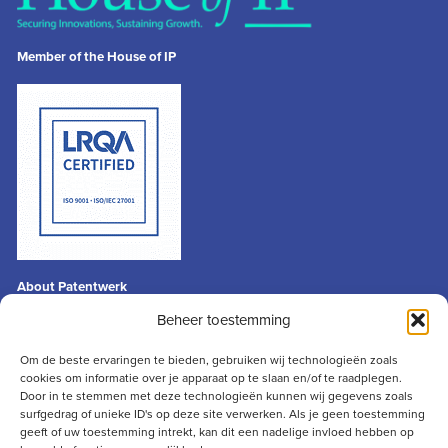
Member of the House of IP
About Patentwerk
General terms & conditions
Beheer toestemming
Privacy statement
Disclaimer
Om de beste ervaringen te bieden, gebruiken wij technologieën zoals
cookies om informatie over je apparaat op te slaan en/of te raadplegen.
Contact
Door in te stemmen met deze technologieën kunnen wij gegevens zoals
info@patentwerk.nl
surfgedrag of unieke ID's op deze site verwerken. Als je geen toestemming
geeft of uw toestemming intrekt, kan dit een nadelige invloed hebben op
+31 (0)73 691 13 50