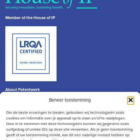
Member of the House of IP
About Patentwerk
General terms & conditions
Beheer toestemming
Privacy statement
Disclaimer
Om de beste ervaringen te bieden, gebruiken wij technologieën zoals
cookies om informatie over je apparaat op te slaan en/of te raadplegen.
Contact
Door in te stemmen met deze technologieën kunnen wij gegevens zoals
info@patentwerk.nl
surfgedrag of unieke ID's op deze site verwerken. Als je geen toestemming
geeft of uw toestemming intrekt, kan dit een nadelige invloed hebben op
+31 (0)73 691 13 50