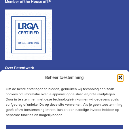
Member of the House of IP
Over Patentwerk
Algemene voorwaarden
Beheer toestemming
Privacyverklaring
Disclaimer
Om de beste ervaringen te bieden, gebruiken wij technologieën zoals
cookies om informatie over je apparaat op te slaan en/of te raadplegen.
Contact
Door in te stemmen met deze technologieën kunnen wij gegevens zoals
info@patentwerk.nl
surfgedrag of unieke ID's op deze site verwerken. Als je geen toestemming
geeft of uw toestemming intrekt, kan dit een nadelige invloed hebben op
+31 (0)73 691 13 50
bepaalde functies en mogelijkheden.
Julianaplein 4
5211 BC ‘s-Hertogenbosch